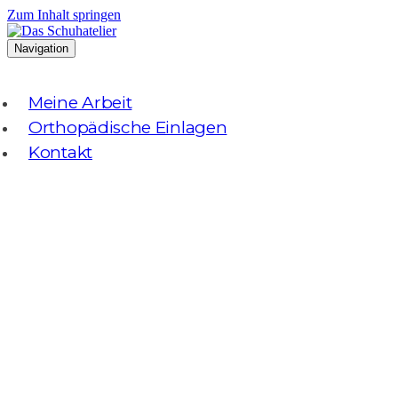
Zum Inhalt springen
Navigation
Meine Arbeit
Orthopädische Einlagen
Kontakt
Das Schuhatelier
Herzlich Willkommen!
Ich freue mich,
Sie bei mir begrüßen zu dürfen.